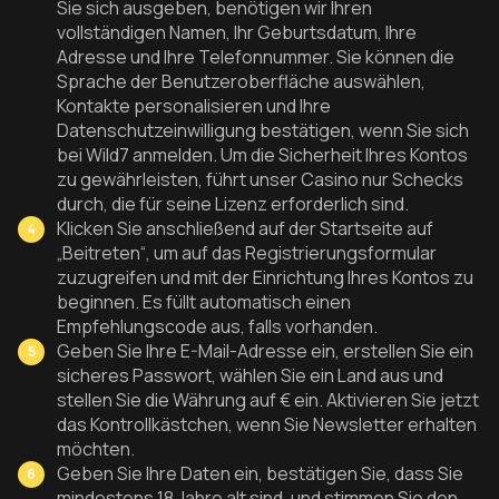
Sie sich ausgeben, benötigen wir Ihren
vollständigen Namen, Ihr Geburtsdatum, Ihre
Adresse und Ihre Telefonnummer. Sie können die
Sprache der Benutzeroberfläche auswählen,
Kontakte personalisieren und Ihre
Datenschutzeinwilligung bestätigen, wenn Sie sich
bei Wild7 anmelden. Um die Sicherheit Ihres Kontos
zu gewährleisten, führt unser Casino nur Schecks
durch, die für seine Lizenz erforderlich sind.
Klicken Sie anschließend auf der Startseite auf
„Beitreten“, um auf das Registrierungsformular
zuzugreifen und mit der Einrichtung Ihres Kontos zu
beginnen. Es füllt automatisch einen
Empfehlungscode aus, falls vorhanden.
Geben Sie Ihre E-Mail-Adresse ein, erstellen Sie ein
sicheres Passwort, wählen Sie ein Land aus und
stellen Sie die Währung auf € ein. Aktivieren Sie jetzt
das Kontrollkästchen, wenn Sie Newsletter erhalten
möchten.
Geben Sie Ihre Daten ein, bestätigen Sie, dass Sie
mindestens 18 Jahre alt sind, und stimmen Sie den