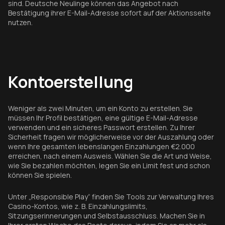
sind. Deutsche Neulinge können das Angebot nach
Bestätigung ihrer E-Mail-Adresse sofort auf der Aktionsseite
nutzen.
Kontoerstellung
Weniger als zwei Minuten, um ein Konto zu erstellen. Sie
müssen Ihr Profil bestätigen, eine gültige E-Mail-Adresse
verwenden und ein sicheres Passwort erstellen. Zu Ihrer
Sicherheit fragen wir möglicherweise vor der Auszahlung oder
wenn Ihre gesamten lebenslangen Einzahlungen €2.000
erreichen, nach einem Ausweis. Wählen Sie die Art und Weise,
wie Sie bezahlen möchten, legen Sie ein Limit fest und schon
können Sie spielen.
Unter „Responsible Play“ finden Sie Tools zur Verwaltung Ihres
Casino-Kontos, wie z. B. Einzahlungslimits,
Sitzungserinnerungen und Selbstausschluss. Machen Sie in