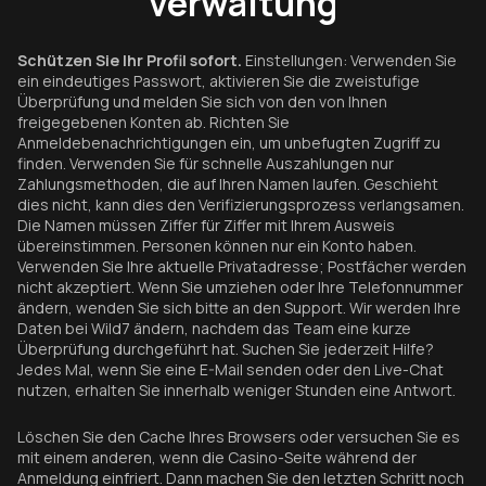
verwaltung
Schützen Sie Ihr Profil sofort.
Einstellungen: Verwenden Sie
ein eindeutiges Passwort, aktivieren Sie die zweistufige
Überprüfung und melden Sie sich von den von Ihnen
freigegebenen Konten ab. Richten Sie
Anmeldebenachrichtigungen ein, um unbefugten Zugriff zu
finden. Verwenden Sie für schnelle Auszahlungen nur
Zahlungsmethoden, die auf Ihren Namen laufen. Geschieht
dies nicht, kann dies den Verifizierungsprozess verlangsamen.
Die Namen müssen Ziffer für Ziffer mit Ihrem Ausweis
übereinstimmen. Personen können nur ein Konto haben.
Verwenden Sie Ihre aktuelle Privatadresse; Postfächer werden
nicht akzeptiert. Wenn Sie umziehen oder Ihre Telefonnummer
ändern, wenden Sie sich bitte an den Support. Wir werden Ihre
Daten bei Wild7 ändern, nachdem das Team eine kurze
Überprüfung durchgeführt hat. Suchen Sie jederzeit Hilfe?
Jedes Mal, wenn Sie eine E-Mail senden oder den Live-Chat
nutzen, erhalten Sie innerhalb weniger Stunden eine Antwort.
Löschen Sie den Cache Ihres Browsers oder versuchen Sie es
mit einem anderen, wenn die Casino-Seite während der
Anmeldung einfriert. Dann machen Sie den letzten Schritt noch