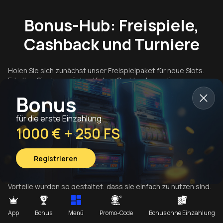
Bonus-Hub: Freispiele,
Cashback und Turniere
Holen Sie sich zunächst unser Freispielpaket für neue Slots.
Erhalten Sie dann wöchentliches Cashback, um die
Schwankungen auszugleichen. Wenn Sie sich anmelden und
Bonus
eine Einzahlung von 20€ oder mehr tätigen, erhalten Sie 50
Drehungen für eine vorgestellte Veröffentlichung im Wert von
jeweils 0,10€. Gewinne aus Drehungen müssen 30 Mal gesetzt
für die erste Einzahlung
und innerhalb von 48 Stunden in Bargeld umgewandelt werden.
1000 € + 250 FS
Der maximal umrechenbare Betrag beträgt 200€.
Wenn Montagmittag MEZ kommt, können Sie nach nur einem
Registrieren
Durchspielen 10 % Cashback erhalten. Wenn Sie lieber weniger
Risiko eingehen möchten, verwenden Sie keine Booster. Diese
Vorteile wurden so gestaltet, dass sie einfach zu nutzen sind.
In Ihrem Wild7-Profil können Sie jederzeit sehen, wie es Ihnen
geht, einen Bonus stoppen oder auf echtes Geld umsteigen.
App
Bonus
Promo-Code
Bonus ohne Einzahlung
Menü
In unserem Casino werden Barmittel nicht dazu verwendet,