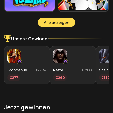
Alle anzeigen
Unsere Gewinner
Broomspun
Razor
Scalp
16:21:52
16:21:44
€277
€260
€132
Jetzt gewinnen