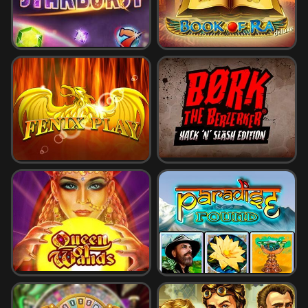
Bonus-Hub: Freispiele, Cashback und Turniere
Freispiele
Cashback
Turniere
So erhalten und verwenden Sie Promo-Codes
Wetten und Bedingungen
Orte, an denen Sie nach gültigen Gutscheincodes
suchen können
So aktivieren Sie einen Code
Allgemeine Bonusbedingungen
Häufige Probleme
Mobile App für den Slot der Seven-Serie: Spielen Sie
auf Android, iOS und anderen Geräten