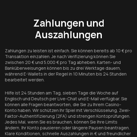
Zahlungen und
Auszahlungen
Zahlungen zu leisten ist einfach. Sie können bereits ab 10 € pro
Transaktion einzahlen. Je nach Verifizierung können Sie
zwischen 20 € und 5.000 € pro Tag abheben. Karten- und
Banküberweisungen können bis zu drei Werktage dauern,
während E-Wallets in der Regel in 10 Minuten bis 24 Stunden
bearbeitet werden.
Hilfe ist 24 Stunden am Tag, sieben Tage die Woche auf
Englisch und Deutsch per Live-Chat und E-Mail verfügbar. Sie
können alle Fragen beantworten, die Sie zu Ihrem Casino-
Konto haben. Wir schützen Ihr Spiel mit Verschlüsselung, Zwei-
Faktor-Authentifizierung (2FA) und strengen Kontoprüfungen.
Jedes Mal, wenn Sie es brauchen, können Sie Ihre Limits
ändern, Ihr Konto pausieren oder längere Pausen beantragen.
Klare Konditionen, schnelle Auszahlungen in € und freundlicher