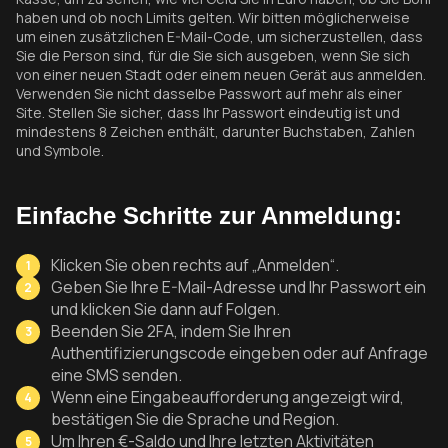
haben und ob noch Limits gelten. Wir bitten möglicherweise
um einen zusätzlichen E-Mail-Code, um sicherzustellen, dass
Sie die Person sind, für die Sie sich ausgeben, wenn Sie sich
von einer neuen Stadt oder einem neuen Gerät aus anmelden.
Verwenden Sie nicht dasselbe Passwort auf mehr als einer
Site. Stellen Sie sicher, dass Ihr Passwort eindeutig ist und
mindestens 8 Zeichen enthält, darunter Buchstaben, Zahlen
und Symbole.
Einfache Schritte zur Anmeldung:
Klicken Sie oben rechts auf „Anmelden“.
Geben Sie Ihre E-Mail-Adresse und Ihr Passwort ein
und klicken Sie dann auf Folgen.
Beenden Sie 2FA, indem Sie Ihren
Authentifizierungscode eingeben oder auf Anfrage
eine SMS senden.
Wenn eine Eingabeaufforderung angezeigt wird,
bestätigen Sie die Sprache und Region.
Um Ihren €-Saldo und Ihre letzten Aktivitäten