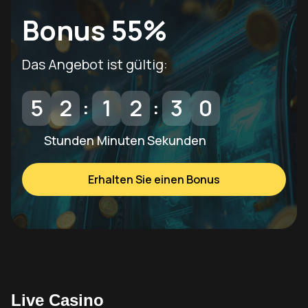
Bonus 55%
Das Angebot ist gültig:
5
2
1
2
2
8
:
:
Stunden
Minuten
Sekunden
Erhalten Sie einen Bonus
Live Casino