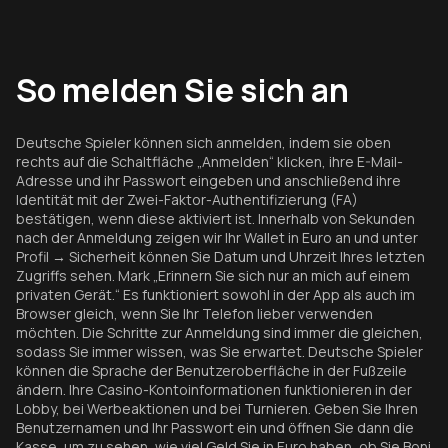
So melden Sie sich an
Deutsche Spieler können sich anmelden, indem sie oben
rechts auf die Schaltfläche „Anmelden“ klicken, ihre E-Mail-
Adresse und ihr Passwort eingeben und anschließend ihre
Identität mit der Zwei-Faktor-Authentifizierung (FA)
bestätigen, wenn diese aktiviert ist. Innerhalb von Sekunden
nach der Anmeldung zeigen wir Ihr Wallet in Euro an und unter
Profil → Sicherheit können Sie Datum und Uhrzeit Ihres letzten
Zugriffs sehen. Mark „Erinnern Sie sich nur an mich auf einem
privaten Gerät.“ Es funktioniert sowohl in der App als auch im
Browser gleich, wenn Sie Ihr Telefon lieber verwenden
möchten. Die Schritte zur Anmeldung sind immer die gleichen,
sodass Sie immer wissen, was Sie erwartet. Deutsche Spieler
können die Sprache der Benutzeroberfläche in der Fußzeile
ändern. Ihre Casino-Kontoinformationen funktionieren in der
Lobby, bei Werbeaktionen und bei Turnieren. Geben Sie Ihren
Benutzernamen und Ihr Passwort ein und öffnen Sie dann die
Kasse, um zu sehen, wie viel Geld Sie in Euro haben, ob Sie Boni