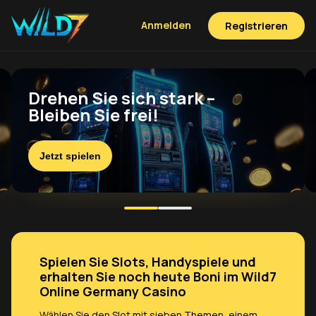
Anmelden
Registrieren
Drehen Sie sich stark –
Bleiben Sie frei!
Jetzt spielen
Spielen Sie Slots, Handyspiele und
erhalten Sie noch heute Boni im Wild7
Online Germany Casino
Wählen Sie den Slot mit sieben Themen, einem