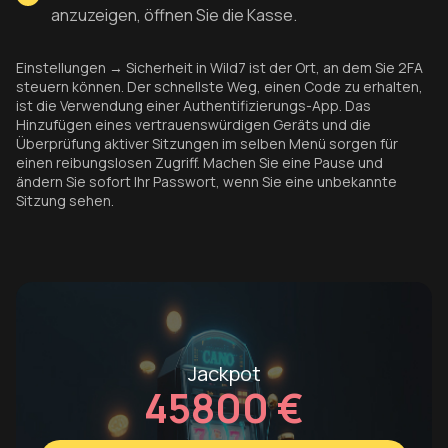
anzuzeigen, öffnen Sie die Kasse.
Einstellungen → Sicherheit in Wild7 ist der Ort, an dem Sie 2FA
steuern können. Der schnellste Weg, einen Code zu erhalten,
ist die Verwendung einer Authentifizierungs-App. Das
Hinzufügen eines vertrauenswürdigen Geräts und die
Überprüfung aktiver Sitzungen im selben Menü sorgen für
einen reibungslosen Zugriff. Machen Sie eine Pause und
ändern Sie sofort Ihr Passwort, wenn Sie eine unbekannte
Sitzung sehen.
Jackpot
45800 €