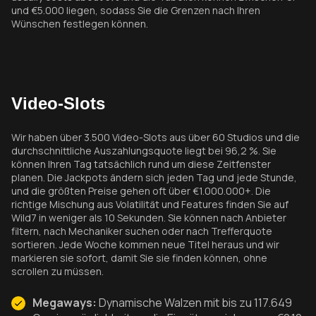
und €5.000 liegen, sodass Sie die Grenzen nach Ihren
Wünschen festlegen können.
Video-Slots
Wir haben über 3.500 Video-Slots aus über 60 Studios und die
durchschnittliche Auszahlungsquote liegt bei 96,2 %. Sie
können Ihren Tag tatsächlich rund um diese Zeitfenster
planen. Die Jackpots ändern sich jeden Tag und jede Stunde,
und die größten Preise gehen oft über €1.000.000+. Die
richtige Mischung aus Volatilität und Features finden Sie auf
Wild7 in weniger als 10 Sekunden. Sie können nach Anbieter
filtern, nach Mechaniker suchen oder nach Trefferquote
sortieren. Jede Woche kommen neue Titel heraus und wir
markieren sie sofort, damit Sie sie finden können, ohne
scrollen zu müssen.
Megaways:
Dynamische Walzen mit bis zu 117.649