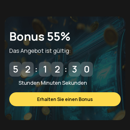
Bonus 55%
Das Angebot ist gültig:
5
2
1
2
2
8
:
:
Stunden
Minuten
Sekunden
Erhalten Sie einen Bonus