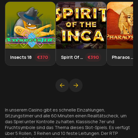
Insects 18
€370
Spirit Of The Inca
€390
Pharaos Riches
In unserem Casino gibt es schnelle Einzahlungen,
Sitzungstimer und alle 60 Minuten einen Realitätscheck, um
das Spiel unter Kontrolle zu halten. Klassische 7er und
Fruchtsymbole sind das Thema dieses Slot-Spiels. Es verfügt
über 5 Rollen, 3 Reihen und 10 feste Leitungen. Der RTP