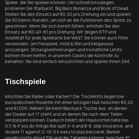
Spiele, die Sie spielen können. Um schnell loszulegen,
probieren Sie Starburst, Big Bass Bonanza und Book of Dead.
Stellen Sie den Einsatz auf €0,20 pro Drehung ein und spielen
Sie 50 Demo-Runden, um sich an die Funktionen des Spiels zu
gewöhnen. Wenn Sie sich bereit fühlen, erhöhen Sie den
Einsatz auf €0,40–€1 pro Drehung. Wir zeigen RTP und
Volatilität für jede Spielkarte bei Wild7. Sie können auch Filter
verwenden, um Freispiele, Hold & Win und Megaways
anzuzeigen. Sitzungserinnerungen und monatliche Limits
können Ihnen helfen, in unserem Casino die Kontrolle zu
behalten. Sie sind einfach einzurichten und sparen Ihnen Zeit.
Tischspiele
Möchten Sie Räder oder Karten? Die Tischlimits liegen bei
europäischem Roulette mit einer einzigen Null zwischen €0,20
und €1.000. Wählen Sie beim Blackjack Tische aus, an denen
der Dealer auf 17 steht und an denen Sie nach dem Teilen
verdoppeln können. Dadurch bleibt der Hausvorteil nahe bei
0,5 % if you do things like split A-A and 8-8, skip insurance, and
double 11 against 2–10. It's easy to play baccarat. Banker
usually costs about 5% und die Tabellen können zwischen €1