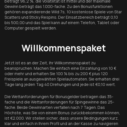
beträgt 96,2 %, die Volatilität ist mittel und der maximale
Gewinn beträgt das 1.000-fache. Zu den Bonusfunktionen
gehören expandierende Wild 7s, 10 kostenlose Spiele von Star
Scatters und Sticky Respins. Der Einsatzbereich beträgt 0,10
bis 500,00 und das Spiel kann auf einem Telefon, Tablet oder
Computer gespielt werden.
Willkommenspaket
Jetzt ist es an der Zeit, Ihr Willkommenspaket zu
beanspruchen. Machen Sie einfach eine Einzahlung von 10 €
oder mehr und erhalten Sie 100 % bis zu 200 € plus 120
Freispiele an ausgewählten Spielautomaten. Sie erhalten drei
Tage lang jeden Tag 40 Drehungen und jede ist €0,10 wert.
Die Wettanforderungen für Bonusgelder betragen das 35-
fache und die Wettanforderungen für Spingewinne das 25-
fache. Beide Gewinnarten verfallen nach 7 Tagen. Das
Höchste, was Sie von einem Bonus zurückbekommen können,
ist €2.000. Wir stellen sicher, dass unsere Bedingungen kurz,
klar und einfach in Ihrem Profil und an der Kasse zu navigieren