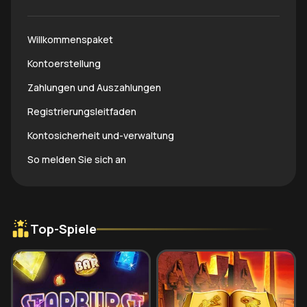
Willkommenspaket
Kontoerstellung
Zahlungen und Auszahlungen
Registrierungsleitfaden
Kontosicherheit und-verwaltung
So melden Sie sich an
Einfache Schritte zur Anmeldung:
Fehlerbehebung beim Anmelden
Top-Spiele
Spielauswahl
Tischspiele
Video-Slots
Live Casino