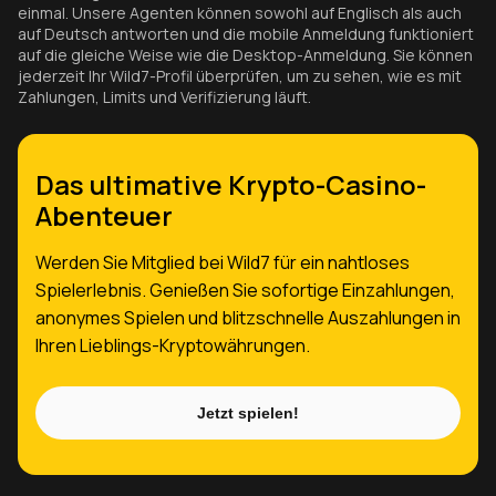
einmal. Unsere Agenten können sowohl auf Englisch als auch
auf Deutsch antworten und die mobile Anmeldung funktioniert
auf die gleiche Weise wie die Desktop-Anmeldung. Sie können
jederzeit Ihr Wild7-Profil überprüfen, um zu sehen, wie es mit
Zahlungen, Limits und Verifizierung läuft.
Das ultimative Krypto-Casino-
Abenteuer
Werden Sie Mitglied bei Wild7 für ein nahtloses
Spielerlebnis. Genießen Sie sofortige Einzahlungen,
anonymes Spielen und blitzschnelle Auszahlungen in
Ihren Lieblings-Kryptowährungen.
Jetzt spielen!